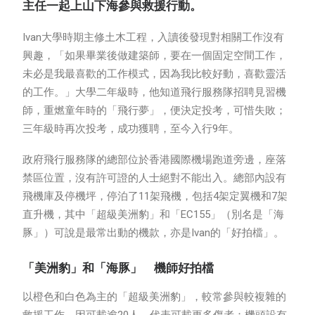
主任一起上山下海參與救援行動。
Ivan大學時期主修土木工程，入讀後發現對相關工作沒有
興趣，「如果畢業後做建築師，要在一個固定空間工作，
未必是我最喜歡的工作模式，因為我比較好動，喜歡靈活
的工作。」大學二年級時，他知道飛行服務隊招聘見習機
師，重燃童年時的「飛行夢」，便決定投考，可惜失敗；
三年級時再次投考，成功獲聘，至今入行9年。
政府飛行服務隊的總部位於香港國際機場跑道旁邊，座落
禁區位置，沒有許可證的人士絕對不能出入。總部內設有
飛機庫及停機坪，停泊了11架飛機，包括4架定翼機和7架
直升機，其中「超級美洲豹」和「EC155」（別名是「海
豚」）可說是最常出動的機款，亦是Ivan的「好拍檔」。
「美洲豹」和「海豚」 機師好拍檔
以橙色和白色為主的「超級美洲豹」，較常參與較複雜的