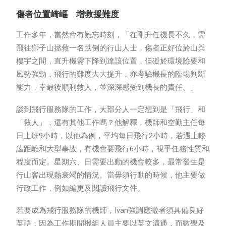
傷者位置崎嶇 增救援難度
工作多年，當然會有難忘時刻，「在剛升任機長不久，需
飛往獅子山拯救一名跌倒的行山人士，傷者正好位於山與
樓宇之間，直升機需下降到達該位置，但礙於環境險要和
風勢強勁，飛行的難度大大提升，亦考驗機長的臨場判斷
能力，幸最後順利救人，並深深感受到機長的責任。」
談到飛行服務隊的工作，大部分人一定想到是「飛行」和
「救人」，還有其他工作嗎？他解釋，機師和空勤主任每
日上班9小時，以他為例，平均每日飛行2小時，若遇上較
遠距離和大型事故，有機會要飛行6小時，視乎任務性質和
程度而定。星期六、日需要出動的機會較多，最常發生是
行山客出現熱衰竭的情況。當毋須行動的時候，他主要做
行政工作，例如編更及閱讀飛行文件。
若要成為飛行服務隊的機師，Ivan強調應徵者須具備良好
英語，因為工作期間機組人員主要以英文溝通，而數學及