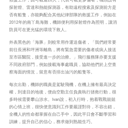
救援工作，因可載逾20人，代表可載更多傷者；機頭設有
探射燈、雷達和熱能探測器，有助遠程搜索及探測前方是
否有船隻，亦能夠配合其他紀律部隊的救援工作，例如在
2012年的南丫島海難，機師便利用探射燈作為照明，讓消
防員可在更光猛的環境下救人。
外表黑色的「海豚」則較常用作運送傷者，「我們經常要
前往長洲和坪洲等離島，將有緊急需要的傷者或病人接送
至市區醫院，接受進一步的治療。」飛行服務隊亦要支援
不同政府部門，例如接載海事處職員，協助他們於上空查
察海面的情況，留意有否排出油污的船隻等。
每次出勤，機師的職責是駕駛飛機，在機上擁有最高決定
權，到達目的地後，便由空勤主任負責執行拯救行動，很
多時候需要攀山涉水。Ivan說，初入行時，抱着戰戰兢兢
的心情上班，很快便意識到工作要嚴謹對待，不容出錯，
全機人的性命都掌握在自己手中，因此平日會不斷學習和
訓練，提升自己的信心，務求做到熟能生巧。