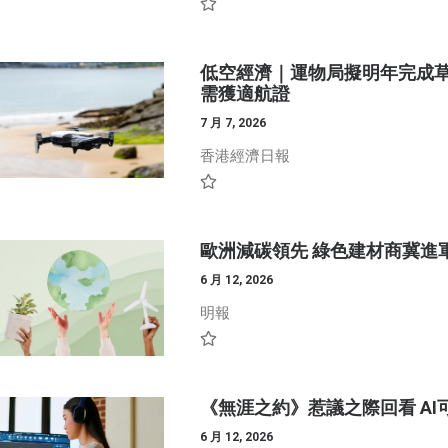
低空經濟｜運物局擬明年完成
需獲適航證
7 月 7, 2026
香港經濟日報
歐洲減碳領先 綠色建材商冀進
6 月 12, 2026
明報
《無涯之約》惹議之際回看 A
6 月 12, 2026