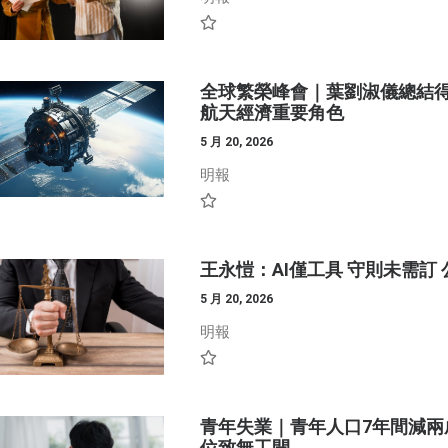
全球繁榮峰會｜葉劉淑儀總結得
航天經濟重要角色
5 月 20, 2026
明報
王永愷：AI僅工具 守則未需訂 
5 月 20, 2026
明報
青年失業｜青年人口7年間減兩成
位致無工開