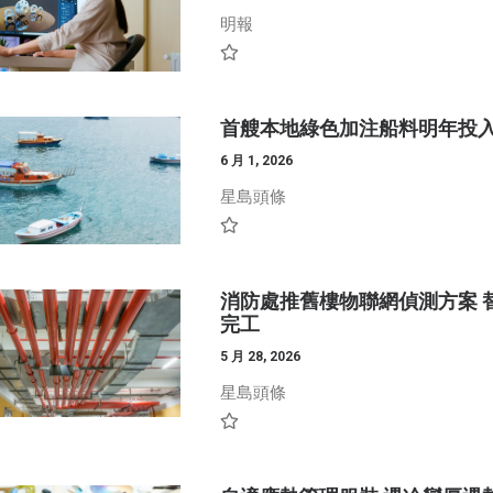
明報
首艘本地綠色加注船料明年投入
6 月 1, 2026
星島頭條
消防處推舊樓物聯網偵測方案 
完工
5 月 28, 2026
星島頭條